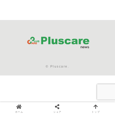
す。石けん素地
順次新パッケー
からこだわり、
ジへ移行致しま
石鹸の製造にか
す。従来の形か
かる成分はもち
らキャラメル箱
ろん、石鹸素地
形状になりま
にも防腐剤、酸
す。パッケージ
化防止剤は無添
のみの変更とな
加です。植物由
り、石鹸自体に
来の石けん素地
変更はございま
と、栄...
せん。宜しくお
願い致...
© Pluscare.
ホーム
シェア
トップ