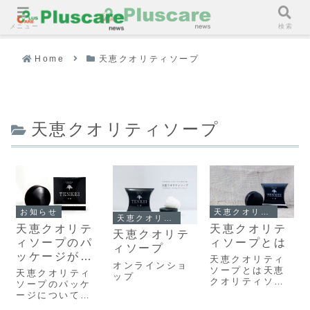
メニュー
検索
Home
天恵クオリティソープ
天恵クオリティソープ
お知らせ
天恵クオリティソープ
天恵クオリティソープ
天恵クオリテ
天恵クオリテ
天恵クオリテ
ィソープのパ
ィソープとは
ィソープ
ッケージが新
天恵クオリティ
オンラインショ
しくなりま
ソープとは天恵
天恵クオリティ
ップ
クオリティソー
す！
ソープのパッケ
プの原料はすべ
ージについて５
て植物由来で
月出荷分より、