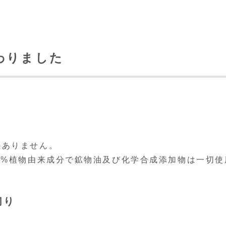
わりました
かありません。
0%植物由来成分で鉱物油及び化学合成添加物は一切
切り